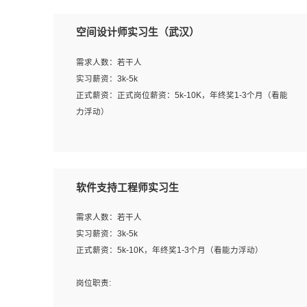
空间设计师实习生（武汉）
需求人数：若干人
实习薪资：3k-5k
正式薪资：正式岗位薪资：5k-10K，年终奖1-3个月（看能
力浮动）
岗位职责：
1、 沟通客户需求，分析其实施的可行性，辅助项目经理完
成展示策划、设计；
软件支持工程师实习生
2、 把握设计时间节点，控制设计进度，完成展示设计任
务；
需求人数：若干人
3、配合平面设计师完成项目最终的整体汇报方案；参与项
实习薪资：3k-5k
目例会，项目完工总结报告，设计项目文件管理和资料库维
正式薪资：5k-10K，年终奖1-3个月（看能力浮动）
护；
4、 创新设计表现形式，优化流程、提高设计工作效率；
岗位职责:
5、 设计内容包括但不限于：展厅/博物馆/展馆的规划与空
1. 为企业客户提供软件技术服务。包括安装、升级、配置、