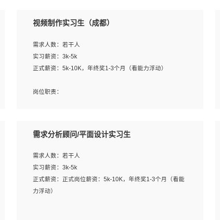
视频制作实习生（成都）
需求人数：若干人
实习薪资：3k-5k
正式薪资：5k-10K，年终奖1-3个月（看能力浮动）
岗位职责：
1、各类企业宣传片视频的剪辑和片头片尾包装；
2、广告片的后期剪辑与整体特效合成；
3、特效及动画制作并了解后期合成软件。
需求分析顾问/平面设计实习生
岗位要求：
需求人数：若干人
1、热爱影视，责任心强，有强烈的兴趣和后期制作的主观
实习薪资：3k-5k
能动性；
正式薪资：正式岗位薪资：5k-10K，年终奖1-3个月（看能
2、熟练使用After Effect、Photo Shop、熟练掌握视频剪辑
力浮动）
和特效包装软件；
3、能对影片后期进行整体调色控制，具备一定审美感；
岗位职责：