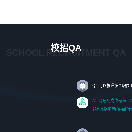
4、在剪辑上会思考，有一定编导思维；
1、 沟通客户需求，分析其实施的可行性，辅助项目经理完
5、踏实， 勤奋，愿意在工作中不断学习，提高自我；
成展示策划、设计；
6、能与同事友好相处。
2、 把握设计时间节点，控制设计进度，完成展示设计任
务；
3、配合平面设计师完成项目最终的整体汇报方案；参与项
目例会，项目完工总结报告，设计项目文件管理和资料库维
校招QA
护；
SCHOOL RECRUITMENT QA
4、 创新设计表现形式，优化流程、提高设计工作效率；
5、 设计内容包括但不限于：展厅/博物馆/展馆的规划与空
间设计，人机界面设计，标志及吉祥物设计，效果图后期处
理等。
Q：可以投递多个职位
岗位要求：
1、艺术设计类相关专业；（其中需求分析顾问不限专业）
A：网思的岗位覆盖市
2、热爱展览展示设计工作，熟悉行业动向，设计专业知识
部有完整规范的内部转
和产品专业知识；
3、具有良好的人际沟通、准确判断客户需求并执行的能
力、较强的团队合作能力和服务意识。