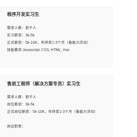
程序开发实习生
需求人数：若干人
实习薪资：3k-5k
正式薪资：5k-10K，年终奖1-3个月（看能力浮动）
技能要求:Javascript, CSS, HTML, Vue
工作职责：
1. 负责公司的前端项目的开发;
2. 负责公司已有项目的维护及迭代;
售前工程师（解决方案专员）实习生
工作要求:
需求人数：若干人
1. 熟悉 Javascript, CSS, HTML, Vue, Git;
岗位薪资：3k-5k
2. 熟悉前端常用框架, 能独立完成设计给予的 UI 效果;
正式岗位薪资：5k-10K，年终奖1-3个月（看能力浮动）
3. 有良好的代码习惯, 低级错误出现频率低;
4. 具备优秀的沟通和协调能力，能承受比较大的工作压力;
岗位职责：
5. 自我驱动力强, 能自主学习新知识新技术, 并具有较强的自
1、完成主要工作：项目解决方案策划与编写，项目投标方