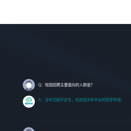
间设计，人机界面设计，标志及吉祥物设计，效果图后期处
调优、故障诊断等工作；
理等。
2. 在此基础上，并能为客户提供客户化技术支持方案，提升
软件使用效率与价值。
岗位要求：
1、艺术设计类相关专业；
任职要求:
2、热爱展览展示设计工作，熟悉行业动向，设计专业知识
1. 计算机专业相关背景；
和产品专业知识；
2. 自我学习和动手能力强，对操作系统、数据库有一定基础
3、具有良好的人际沟通、准确判断客户需求并执行的能
和兴趣；
力、较强的团队合作能力和服务意识。
3.沟通能力强、有基础客户服务意识。
Q：校园招聘主要面向的人群是？
A：当年应届毕业生，也欢迎次年毕业的同学申请；