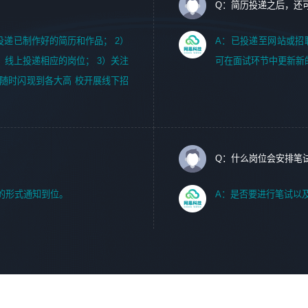
Q：简历投递之后，还
m，投递已制作好的简历和作品； 2）
A：已投递至网站或招
，线上投递相应的岗位； 3）关注
可在面试环节中更新新
随时闪现到各大高 校开展线下招
Q：什么岗位会安排笔
的形式通知到位。
A：是否要进行笔试以