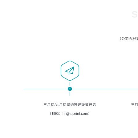
S
（公司会根
三月初/九月初网络投递渠道开启
三月
（邮箱：hr@tqprint.com）