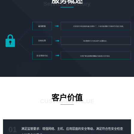
服务概述
Service Directory
客户价值
CUSTOMER VALUE
01
满足监管要求：增强网络、主机、应用层面的安全等级，满足符合性安全检查