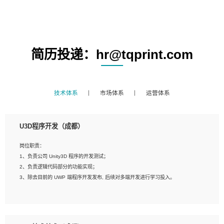
简历投递：hr@tqprint.com
技术体系
市场体系
运营体系
U3D程序开发（成都）
岗位职责：
1、负责公司 Unity3D 程序的开发测试；
2、负责逻辑代码部分的功能实现；
3、除去目前的 UWP 端程序开发发布, 后续对多端开发进行学习投入。
岗位要求：
1、全日制本科相关专业，具有相关开发经验?年以上；