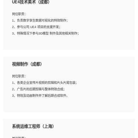
UE4技术美术（成都）
2、熟练掌握 Unity3D 程序开发，精通 C# 语言开发；
3、具有大量插件的使用调试经历，开发测试过 UWP 端程序者优先；
岗位职责：
4、有良好的沟通能力和团队合作意识；
1、负责数字孪生数据可视化的特效制作；
5、开发过 HoloLens 程序者优先。
2、参与公司 UE4 项目的支援开发；
3、特殊情况下参与3D模型 制作及其他相关制作；
岗位要求：
1、全日制本科以上学历，美术、动画相关专业毕业，具有相关效果制作经验2年以
视频制作（成都）
上；
2、熟练掌握 Particle 或 Niagara 制作特效模块；
岗位职责：
3、想象力丰富, 有一定的艺术审美深度；
1、各类企业宣传片视频的剪辑和片头片尾包装；
4、有良好的场景特效搭建功底；
2、广告片的后期剪辑与整体特效合成；
5、熟悉 3Ds Max 或者 Maya；
3、特效及动画制作并了解后期合成软件。
6、有良好的沟通能力和团队合作意识；
7、参与过建筑结构表现相关项目者优先
岗位要求：
1、热爱影视，责任心强，有强烈的兴趣和后期制作的主观能动性；
系统运维工程师（上海）
2、熟练使用After Effect、Photo Shop、熟练掌握视频剪辑和特效包装软件；
3、能对影片后期进行整体调色控制，具备一定审美感；