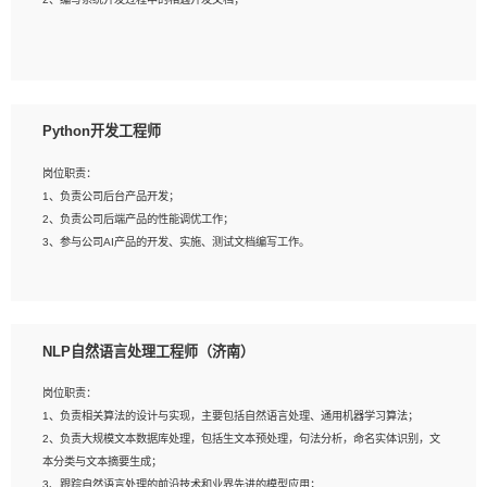
4、有较强的系统需求分析、文档编写能力、沟通能力；
5、具备与多团队合作的经验，良好团队协作精神；
岗位要求：
1、全日制本科及以上学历，计算机相关专业毕业，一年以上前端开发工作经验；
2、熟练掌握HTML、CSS、JavaScript等web相关技术；
Python开发工程师
3、熟悉react/vue/angular任何一种前端框架，熟悉react优先；
4、熟悉webpack配置和git操作；
岗位职责：
5、善于沟通，具有团队意识；
1、负责公司后台产品开发；
2、负责公司后端产品的性能调优工作；
3、参与公司AI产品的开发、实施、测试文档编写工作。
岗位要求:
1、计算机相关专业，本科及以上学历，2年以上后端开发经验，有过运营商项目经
NLP自然语言处理工程师（济南）
验的更佳；
2、熟练python编程语言，熟悉服务端开发流程，熟悉常见的算法和数据结构；
岗位职责：
3、熟悉数据库开发，熟悉Mysql、Oracle、MongoDb数据库应用开发其中一种；
1、负责相关算法的设计与实现，主要包括自然语言处理、通用机器学习算法；
4、熟悉Python Wed框架（Django/Flask...）代码能力优秀，熟悉编码规范和具备
2、负责大规模文本数据库处理，包括生文本预处理，句法分析，命名实体识别，文
良好的文档编写能力）；
本分类与文本摘要生成；
5、沟通表达能力强，具备团队协作能力。
3、跟踪自然语言处理的前沿技术和业界先进的模型应用；