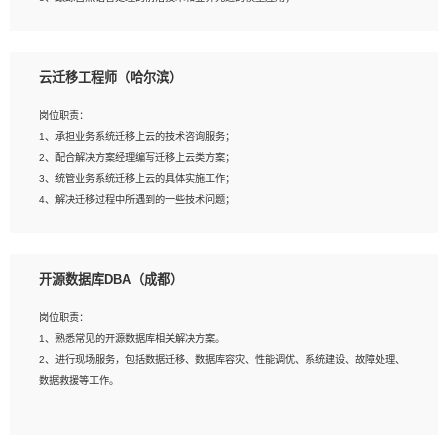
4、负责问答系统的搭建和知识图谱的建立；
云迁移工程师（哈尔滨）
岗位要求：
1、1年及以上自然语言处理方向研究或工作经验，统招本科及以上学历；
岗位职责：
2、熟悉tensorflow，keras，pytorch等常规深度学习框架，快速根据客户需求实现
1、承担业务系统迁移上云的技术咨询服务；
有效的模型；
2、配合解决方案经理编写迁移上云类方案；
3、熟悉掌握至少一种编程语言，如：Python，Java；
3、统管业务系统迁移上云的具体实施工作；
4、 熟悉NLP相关算法与实现；
4、解决迁移过程中所遇到的一些技术问题；
5、至少有一次及以上问答系统的项目实践，熟悉问答系统全流程开发者优先；
6、有较强的问题分析和处理能力，良好的团队合作意识；
7、 参与过相关竞赛或科研项目者优先。
岗位要求：
开源数据库DBA（成都）
1、专科及以上学历，三年以上工作经验，计算机等相关专业；
2、具备常见业务系统资源评估、部署优化和故障排查的能力；
岗位职责：
3、熟悉常见操作系统、存储、网络、 IO 等相关原理；
1、熟悉常见的开源数据库相关解决方案。
4、具有迁移工具实操经验，具备P2V、V2V迁移能力；
2、进行现场服务，包括数据迁移、数据库容灾、性能调优、系统建设、故障处理、
5、熟练华为、VMware虚拟化、云计算及云存储技术；
数据救援等工作。
6、熟悉主流数据库、应用服务器、中间件部署架构和运维方法；
7、具备资源池迁移、应用及数据迁移、异构数据迁移相关经验；
8、具有HCIE/H3CIE/VMware/阿里云等云计算方向认证者优先；
岗位要求：