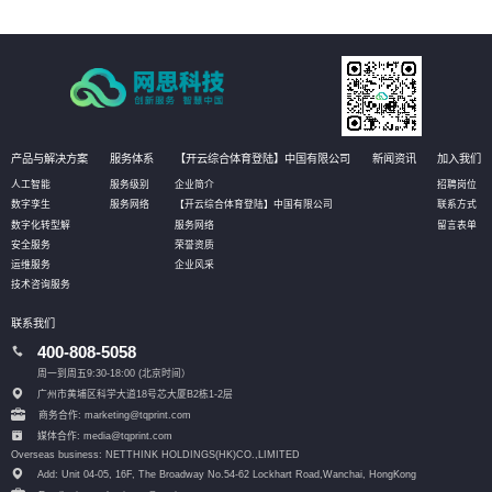
产品与解决方案
服务体系
【开云综合体育登陆】中国有限公司
新闻资讯
加入我们
人工智能
服务级别
企业简介
招聘岗位
数字孪生
服务网络
【开云综合体育登陆】中国有限公司
联系方式
数字化转型解
服务网络
留言表单
安全服务
荣誉资质
运维服务
企业风采
技术咨询服务
联系我们
400-808-5058
周一到周五9:30-18:00 (北京时间）
广州市黄埔区科学大道18号芯大厦B2栋1-2层
商务合作: marketing@tqprint.com
媒体合作: media@tqprint.com
Overseas business: NETTHINK HOLDINGS(HK)CO.,LIMITED
Add: Unit 04-05, 16F, The Broadway No.54-62 Lockhart Road,
Wanchai, HongKong