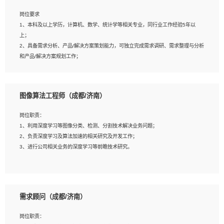
岗位要求
岗位要求：
1、本科及以上学历，计算机、数学、统计学等相关专业，同行业工作经验5年以
1、全日制统招本科及以上学历，计算机相关专业毕业，5年以上开发工作经验；
上；
2、具有扎实的java编程功底和良好的编码习惯，有分布式、多线程及高并发系统开
2、具备需求分析、产品/解决方案策划能力，可独立完成需求调研、需求整理与分析
发经验和性能调优经验尤佳；熟悉JVM调优；掌握基础中间件、基础架构方案和云
和产品/解决方案规划工作；
平台、云产品功能特性，熟练使用相关平台的功能和了解其背后实现机制；
3、逻辑缜密，对用户产品/解决方案体验敏感，对数据敏感，有产品/解决方案意
3、精通主流开发框架经验，精通一门主流开发语言；熟悉主流开源框架源码；
识，有主见，以数据为驱动，以结果为导向；
4、具有一定的大中型项目参与经验，有中间件、基础组件和框架的研发经验，具备
4、具有丰富的AI产品/解决方案解决方案经验，能够针对客户的需求，快速响应输出
研发管理流程建设经验；
图像算法工程师（成都/济南）
相关的解决方案，包括视频分析、图像识别、NLP、OCR、机器学习等；
5、熟悉Spring、Mybatis等开源框架和常用apache组件,熟悉Web服务端开发的各
5、具备AI技术背景，掌握TensorFlow、PyTorch、Spark MLlib、SK-Learn等常见
种常用框架和技术Springboot、Shiro、springcloud等；熟悉Linux常用命令和了解
岗位职责：
AI算法框架，对人脸识别、目标检测、图像识别、OCR、NLP等AI算法有深刻理
常用脚本语言，较丰富的线上系统运维经验，复杂问题排查思路清晰。
1、利用深度学习等图像分类、检测、分割技术解决业务问题；
解。具有AI平台级产品/解决方案从业经验者优先。具有大数据技术背景者优先；
2、负责深度学习及算法加速的相关研究及开发工作；
6、具备良好的客户意识与沟通能力，善于学习思考、创新与团队协作，认真负责、
3、进行公司相关业务的深度学习等前瞻技术研究。
执行力与抗压力强。
岗位要求：
1、统招本科以上学历，图形图像、计算机或数学相关专业；
需求顾问（成都/济南）
2、2年以上图像处理开发经验，熟悉python和spark开发；
3、熟练使用TensorFlow、Theano、Keras 及 Caffe 任意一种主流深度学习框架搭
岗位职责：
建深度学习系统环境；