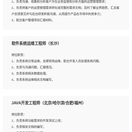
1、负责沟通、收集和分析客户方在业务监管和分析方面的运营管理需求；
4、熟悉OPENCV、HALCON等常用图像处理软件，熟练进行图像处理；
2、负责将客户的运营管理需求转化成完整的需求文档；及时了解业界趋势，汇总客
5、熟悉主流的分类算法、聚类算法和关联分析算法原理，能熟练使用神经网络算法
户反馈意见并与后台研发积极沟通，从而提升产品在市场中的竞争力；
的进行业务建模；
3、配合客户整理项目汇报材料。
6、对OCR领域有深入的研究，熟悉模型调参，压缩和整型化方法；
7、熟悉mysql、oracle、MongoDB、redis等其中一种数据库使用。
岗位要求：
软件系统运维工程师（长沙）
1、3年以上运营或解决方案的工作经验。
2、具备良好的逻辑能力、沟通能力和文字处理能力，能够从海量数据中发现关键特
岗位职责：
征，可独立提出完整的优化方案,并推动方案执行达成结果；熟练使用PPT、
1、负责系统日常运维，支撑现场运维，配合开发人员处理系统问题。
WORD、EXCEL等办公软件；
2、负责与沟通问题，汇报情况。
3、深入理解公司各项AI产品和技术信息；具有较强的文档编写能力，能独立撰写
3、负责系统相关数据处理。
PPT、方案建议书等，面试时需携带个人制作的专业PPT文件进行展示。
4、负责系统运维相关文档编写。
5、负责现场对接客户，沟通事项。
JAVA开发工程师（北京/哈尔滨/合肥/福州）
岗位要求：
1、计算机相关专业本科以上学历，1年以上软件系统运维经验。
岗位职责：
2、精通linux命令。
1、负责系统功能需求的开发测试上线；
3、熟悉oracle、mysql 数据库。
2、负责相关文档的编写；
4、善于沟通，具有良好的团队合作精神和协作能力。