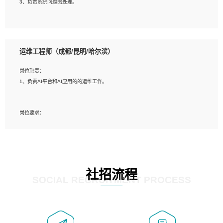
3、负责系统问题的处理。
5、必须有实际的生产环境系统维护经验。
6、有中国移动安全态势系统相关项目经验优先考虑。
岗位要求：
1、精通java编程，熟悉vue和jsp编程；
运维工程师（成都/昆明/哈尔滨）
2、熟悉linux命令；
3、熟练使用springmvc、springcloud、webservice等框架进行开发；
岗位职责：
4、熟练使用oracle、mysql进行开发；
1、负责AI平台和AI应用的的运维工作。
5、熟悉流程开发如使用activiti；
6、计算机相关专业本科以上学历，3年以上开发工作经验。
岗位要求：
1、计算机相关专业，大专以上学历，2年以上开发运维工作经验；
2、必须具备的能力：有丰富的运维开发和K8S运维经验；熟悉K8S、Git、docker
等相关工具使用；熟练掌握Linux环境下的Shell语言 ；工作责任感强、具有良好的
沟通能力、服务意识；
3、掌握Linux环境下的Python编程语言；
社招流程
4、掌握DevOps思想、方法和流程。Jenkins工具使用；
SOCIAL RECRUITMENT PROCESS
5、掌握常见中间件配置与优化，如mysql、nginx等；
6、掌握服务器的维护，熟悉linux系统的常用操作；
7、掌握和第三方系统API接口的维护操作，和安全漏洞扫描的修复工作。