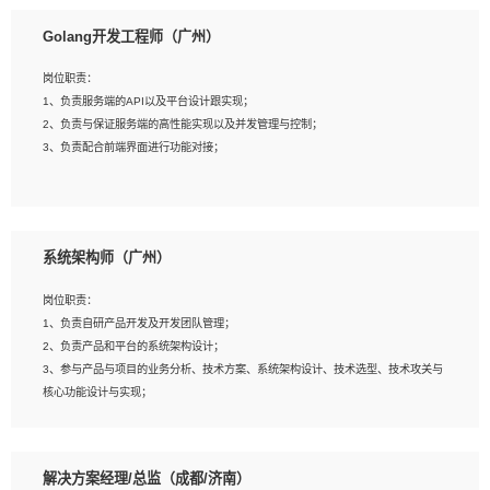
1、本科以上相关专业毕业，拥有三年以上相关数据工作经验经验。
Golang开发工程师（广州）
2、熟悉PostgreSQL、redis、MongoDB、ElasticSearch等开源数据库运维管理，
拥有开发经验优先。
岗位职责：
3、熟悉Oracle、MySQL、SQLServer中一种或多种优先。
1、负责服务端的API以及平台设计跟实现；
4、熟悉Hadoop、HBASE、Spark等大数据平台优先。
2、负责与保证服务端的高性能实现以及并发管理与控制；
5、熟悉linux或任意一种unix操作系统，如有较强操作系统侧工作经验者优先。
3、负责配合前端界面进行功能对接；
6、具备丰富的项目实施经验，较强的自我学习能力。
7、责任心强，为人友好，沟通能力强，具有良好的团队意识。
岗位要求：
1、本科及以上学历，计算机相关专业；
系统架构师（广州）
2、1年以上Golang开发工作经验，能独立完成相应项目开发；
3、基础扎实、熟悉数据结构与算法，熟悉多线程、多进程、IO复用等并发编程思维
岗位职责：
与实现，熟悉常用开源框架及设计模式；
1、负责自研产品开发及开发团队管理；
4、熟悉Golang、连接池、消息队列等组件使用、熟悉后端开发、测试、调试流程
2、负责产品和平台的系统架构设计；
跟工具使用；
3、参与产品与项目的业务分析、技术方案、系统架构设计、技术选型、技术攻关与
5、对技术有激情，喜欢钻研，能快速接受和掌握新技术，学习能力和工作责任心
核心功能设计与实现；
强，良好的沟通表达能力和团队协作能力。
4、根据业务及技术发展，做前瞻性的技术分析、研究及应用；
5、根据业务架构设计与业务需求，上接业务设计下接系统设计，编写系统概要设
计，指导技术骨干进行系统详细设计。
解决方案经理/总监（成都/济南）