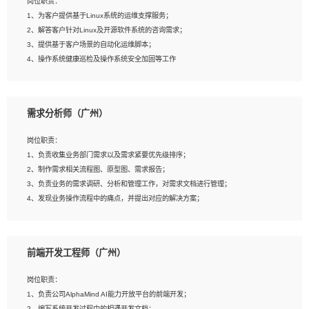
岗位职责：
4、在剪辑上会思考，有一定编导思维；
1、为客户提供基于Linux系统的运维支撑服务；
5、踏实， 勤奋，愿意在工作中不断学习，提高自我；
2、解答客户针对Linux及开源软件系统的咨询需求；
6、能与同事友好相处。
3、提供基于客户场景的自动化运维脚本；
4、操作系统健康巡检及操作系统安全加固等工作
岗位要求：
需求分析师（广州）
1、全日制本科计算机相关专业毕业，3年以上相关工作经验；
2、精通linux操作系统的运行维护，具有故障处理的能力
岗位职责：
3、熟练使用脚本语言，shell/python任一种，熟练使用Ansible
1、负责收集业务部门需求以及需求紧要优先级排序；
4、熟悉linux常见服务、中间件的基本原理、部署以及故障处理，如：Mysql、
2、制作需求相关流程图、原型图、需求报告；
Apache、Nginx、Zabbix、Kafka等
3、负责业务的需求调研、分析和管理工作，对需求文档进行管理；
5、熟悉主流虚拟化技术，如：VMware、KVM
4、发现业务操作流程中的痛点，并提出对应的解决方案；
6、具备网络方面的基础知识，熟悉常见的网络协议，如TCP/IP，转发原理，路由优
5、完成其他上级领导交予的任务和工作。
先级等
7、了解容器技术，熟悉docker或podman
8、有良好的文档编写能力和沟通能力，有RHCE证书优先
前端开发工程师（广州）
岗位要求：
1、本科以上学历，一年以上需求分析相关经验者优先；
岗位职责：
2、熟悉产品及需求规划工具，如:Axure、Xmind、MS Project等；
1、负责公司AlphaMind AI能力开放平台的前端开发；
3、具备良好的交流协调能力，有较强的责任感、工作积极主动；
2、编写系统开发过程中的相遇开发文档；