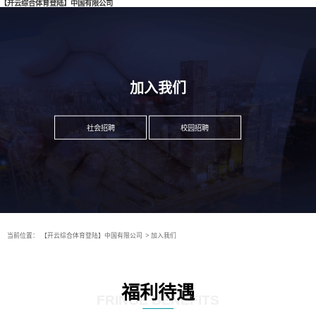
【开云综合体育登陆】中国有限公司
加入我们
社会招聘
校园招聘
当前位置：
【开云综合体育登陆】中国有限公司
>
加入我们
福利待遇
FRINGE BENEFITS