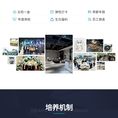
五险一金
弹性打卡
带薪年假
年度体检
生日福利
员工宿舍
培养机制
TRAINING MECHANISM