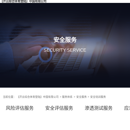
【开云综合体育登陆】中国有限公司
安全服务
SECURITY SERVICE
当前位置：
【开云综合体育登陆】中国有限公司
>
服务体系
>
安全服务
>
安全培训服务
风险评估服务
安全评估服务
渗透测试服务
应